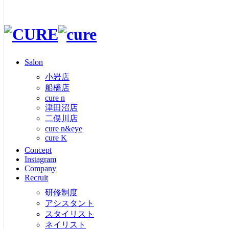
toggle navigation
Menu
ホーム
>
求人情報
- Recruit | 求人情報 -
TOP
Salon
トータルビューティーサロンだからできる育成カリキュラム
小岩店
Salon
船橋店
cure n
小岩店
津田沼店
なりたいプロに合わせて一人一人に合わせたカリキュラ
船橋店
二俣川店
cure n
育成していくカリキュラムです。
cure n&eye
津田沼店
Concept
二俣川店
Instagram
cure n&eye
Company
cure K
Assistant
アシスタント募集
Recruit
トップ
Concept
Instagram
研修制度
Company
アシスタント
Recruit
スタイリスト
基本給
研修制度
ネイリスト
18万円～
アシスタント
アイリスト
手当
スタイリスト
技術売上、店販売上、指名手当、トータルビューティ手
ネイリスト
資格