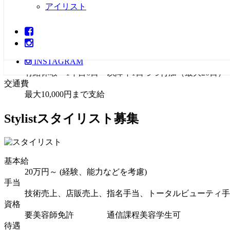
アイリスト
要美容師免許 通信課程美容学生可
待遇
社会保険、厚生年金、雇用保険、労災保険完備
残業手当あり
休暇
FACEBOOK
INSTAGRAM
週休2日制 月6日 長期休暇連続6日 年始休暇
有給休暇 1年目6日 以降年1日づつ付加（最大20日）
交通費
最大10,000円まで支給
Stylist
スタイリスト募集
基本給
20万円～ (経験、能力などを考慮)
手当
技術売上、店販売上、指名手当、トータルビューティ手
資格
要美容師免許 通信課程美容学生可
待遇