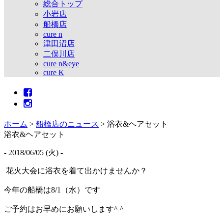
総合トップ
小岩店
船橋店
cure n
津田沼店
二俣川店
cure n&eye
cure K
ホーム
>
船橋店のニュース
>
浴衣&ヘアセット
浴衣&ヘアセット
- 2018/06/05 (火) -
花火大会に浴衣を着て出かけませんか？
今年の船橋は8/1（水）です
ご予約はお早めにお願いします^ ^