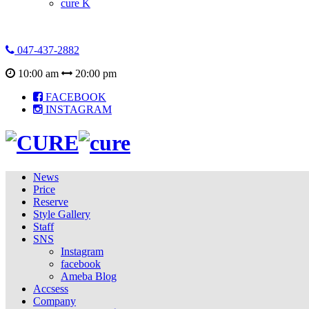
cure K
047-437-2882
10:00 am
20:00 pm
FACEBOOK
INSTAGRAM
News
Price
Reserve
Style Gallery
Staff
SNS
Instagram
facebook
Ameba Blog
Accsess
Company