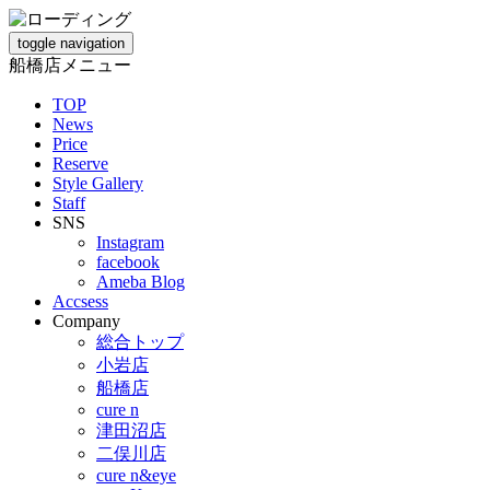
toggle navigation
船橋店メニュー
TOP
News
Price
Reserve
Style Gallery
Staff
SNS
Instagram
facebook
Ameba Blog
Accsess
Company
総合トップ
小岩店
船橋店
cure n
津田沼店
二俣川店
cure n&eye