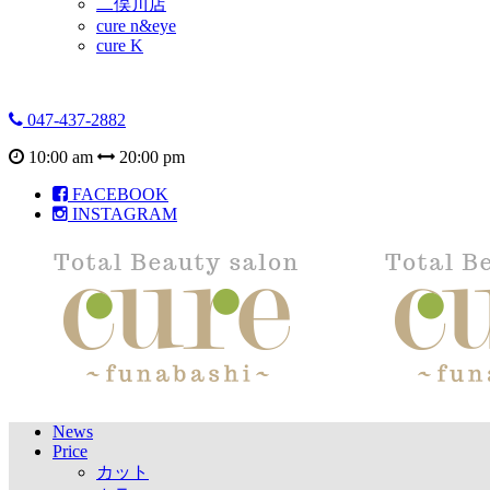
二俣川店
cure n&eye
cure K
047-437-2882
10:00 am
20:00 pm
FACEBOOK
INSTAGRAM
News
Price
カット