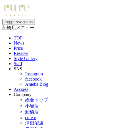
toggle navigation
船橋店メニュー
TOP
News
Price
Reserve
Style Gallery
Staff
SNS
Instagram
facebook
Ameba Blog
Accsess
Company
総合トップ
小岩店
船橋店
cure n
津田沼店