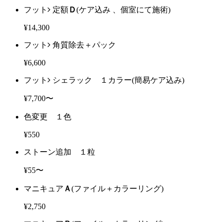
フット
定額
Ｄ
(ケア込み 、個室にて施術)
¥14,300
フット
角質除去＋パック
¥6,600
フット
シェラック １カラー
(簡易ケア込み)
¥7,700〜
色変更 １色
¥550
ストーン追加 １粒
¥55〜
マニキュア
Ａ
(ファイル＋カラーリング)
¥2,750