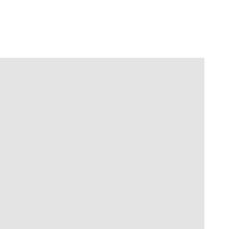
！！！
！