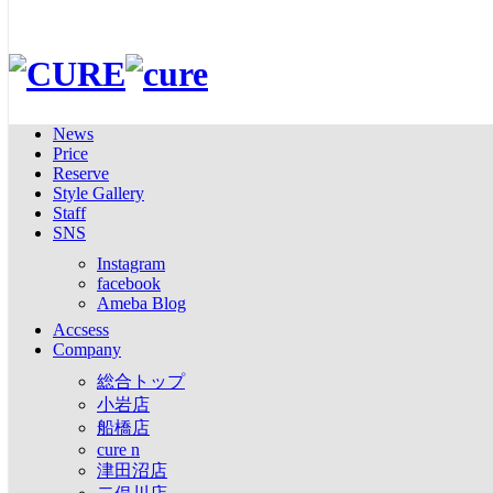
toggle navigation
二俣川店メニュー
TOP
ホーム
>
二俣川店のニュース
>
オリジナルシャンプーSALE
News
オリジナルシャンプーSALE！！！
Price
Reserve
News
- 2018/02/23 (金) -
Style Gallery
Price
Staff
Reserve
10月から販売スタートしたオリジナルシャンプー
SNS
Style Gallery
沢山のお客様に使っていただいております！
Instagram
Staff
facebook
SNS
Ameba Blog
「艶が出た」「サラサラになった」とお客様から好評です！
Instagram
Accsess
facebook
Company
これからも沢山のお客様に使っていただきたいので
Ameba Blog
総合トップ
2月24日から28日までの5日間限定で
Accsess
小岩店
オリジナルシャンプーゲリラSALEを開催します☆
Company
船橋店
cure n
総合トップ
ボトルも詰め替えも20%OFFです！
津田沼店
小岩店
ぜひお買い求めください♪
二俣川店
船橋店
cure n&eye
cure n
cure K
津田沼店
オリジナルシャンプー使用後の動画が