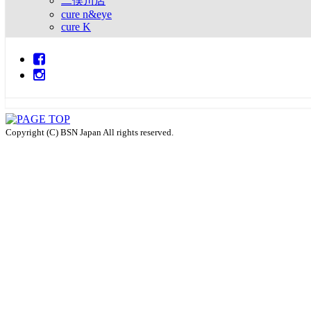
二俣川店
cure二俣川店のInstagramにUPされてるので
cure n&eye
そちらもぜひ見てみてください！
cure K
アカウント→@cure_futamatagawa
045-366-3028
9:00 am
20:00 pm
リップクリーム「雫」
FACEBOOK
INSTAGRAM
サンスクリーン20%OFF
Copyright (C) BSN Japan All rights reserved.