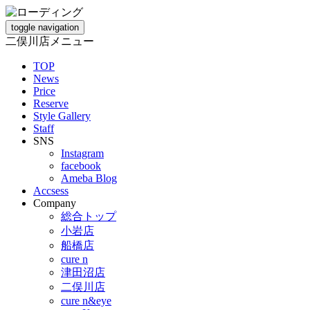
toggle navigation
二俣川店メニュー
TOP
News
Price
Reserve
Style Gallery
Staff
SNS
Instagram
facebook
Ameba Blog
Accsess
Company
総合トップ
小岩店
船橋店
cure n
津田沼店
二俣川店
cure n&eye