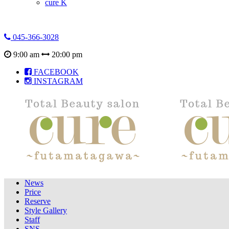
cure K
045-366-3028
9:00 am
20:00 pm
FACEBOOK
INSTAGRAM
News
Price
Reserve
Style Gallery
Staff
SNS