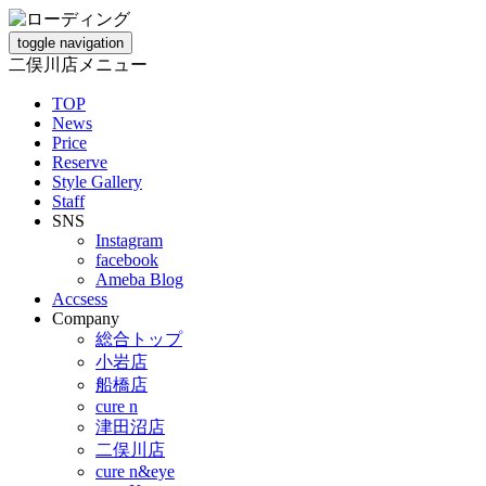
toggle navigation
二俣川店メニュー
TOP
News
Price
Reserve
Style Gallery
Staff
SNS
Instagram
facebook
Ameba Blog
Accsess
Company
総合トップ
小岩店
船橋店
cure n
津田沼店
二俣川店
cure n&eye