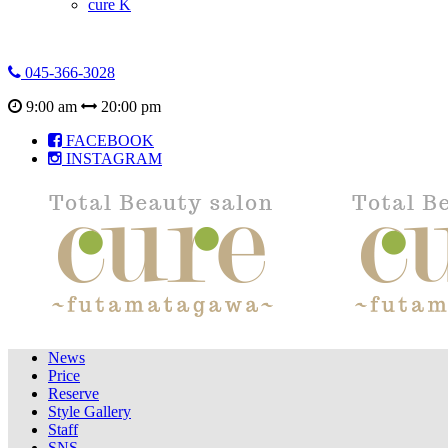
cure K
045-366-3028
9:00 am
20:00 pm
FACEBOOK
INSTAGRAM
News
Price
Reserve
Style Gallery
Staff
SNS