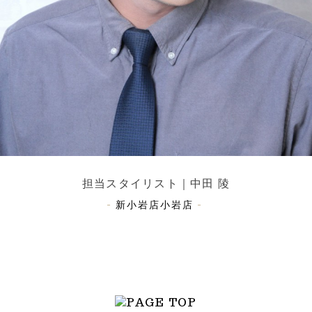
担当スタイリスト｜中田 陵
-
新小岩店
小岩店
-