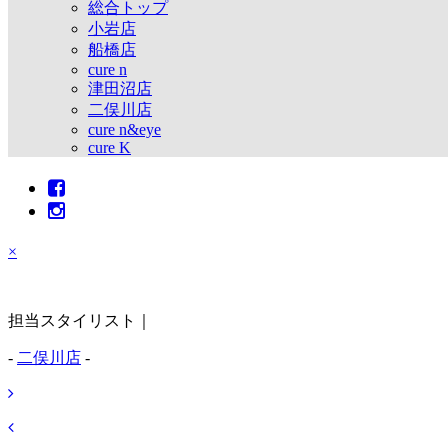
総合トップ
小岩店
船橋店
cure n
津田沼店
二俣川店
cure n&eye
cure K
×
担当スタイリスト｜
-
二俣川店
-