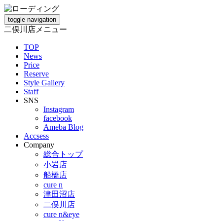
toggle navigation
二俣川店メニュー
TOP
News
Price
Reserve
Style Gallery
Staff
SNS
Instagram
facebook
Ameba Blog
Accsess
Company
総合トップ
小岩店
船橋店
cure n
津田沼店
二俣川店
cure n&eye