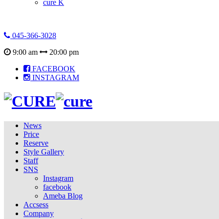
cure K
045-366-3028
9:00 am
20:00 pm
FACEBOOK
INSTAGRAM
News
Price
Reserve
Style Gallery
Staff
SNS
Instagram
facebook
Ameba Blog
Accsess
Company