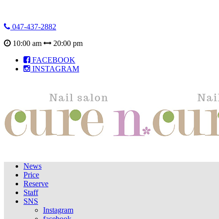
047-437-2882
10:00 am
20:00 pm
FACEBOOK
INSTAGRAM
News
Price
Reserve
Staff
SNS
Instagram
facebook