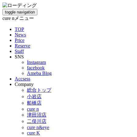
toggle navigation
cure nメニュー
TOP
News
Price
Reserve
Staff
SNS
Instagram
facebook
Ameba Blog
Accsess
Company
総合トップ
小岩店
船橋店
cure n
津田沼店
二俣川店
cure n&eye
cure K