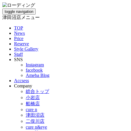
toggle navigation
津田沼店メニュー
TOP
News
Price
Reserve
Style Gallery
Staff
SNS
Instagram
facebook
Ameba Blog
Accsess
Company
総合トップ
小岩店
船橋店
cure n
津田沼店
二俣川店
cure n&eye