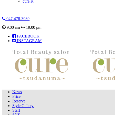
cure K
047-478-3939
9:00 am
19:00 pm
FACEBOOK
INSTAGRAM
News
Price
Reserve
Style Gallery
Staff
SNS