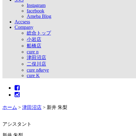
Instagram
facebook
Ameba Blog
Accsess
Company
総合トップ
小岩店
船橋店
cure n
津田沼店
二俣川店
cure n&eye
cure K
ホーム
>
津田沼店
>
新井 朱梨
アシスタント
新井 朱梨