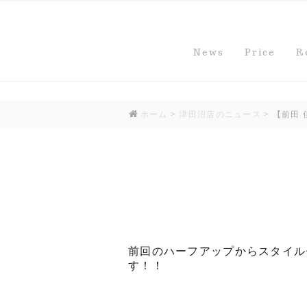
News
Price
R
ホーム
>
津田沼店のニュース
>
【前田
前回のハーフアップからスタイル
す！！