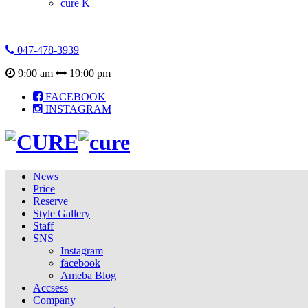
cure K
047-478-3939
9:00 am
19:00 pm
FACEBOOK
INSTAGRAM
News
Price
Reserve
Style Gallery
Staff
SNS
Instagram
facebook
Ameba Blog
Accsess
Company