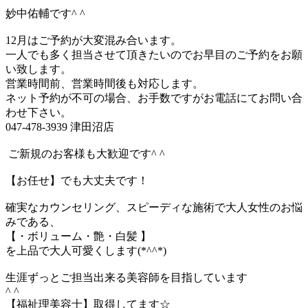
妙中佑輔です^ ^
12月はご予約が大変混み合います。
一人でも多く担当させて頂きたいのでお早目のご予約をお願
い致します。
営業時間前、営業時間後も対応します。
ネット予約が不可の場合、お手数ですがお電話にてお問い合
わせ下さい。
047-478-3939 津田沼店
ご新規のお客様も大歓迎です^ ^
【お任せ】でも大丈夫です！
確実なカウンセリング、スピーディな施術で大人女性のお悩
みである、
【・ボリューム・艶・白髪 】
を上品で大人可愛くします(*^^*)
生涯ずっとご担当出来る美容師を目指しています
^ ^
【福祉理美容士】取得してます☆