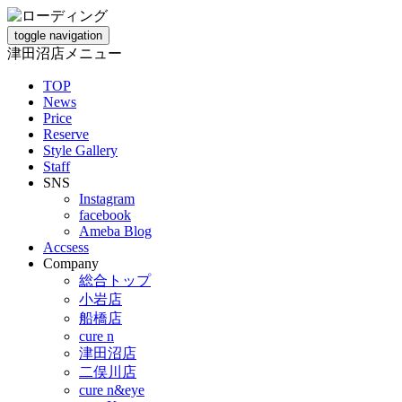
toggle navigation
津田沼店メニュー
TOP
News
Price
Reserve
Style Gallery
Staff
SNS
Instagram
facebook
Ameba Blog
Accsess
Company
総合トップ
小岩店
船橋店
cure n
津田沼店
二俣川店
cure n&eye