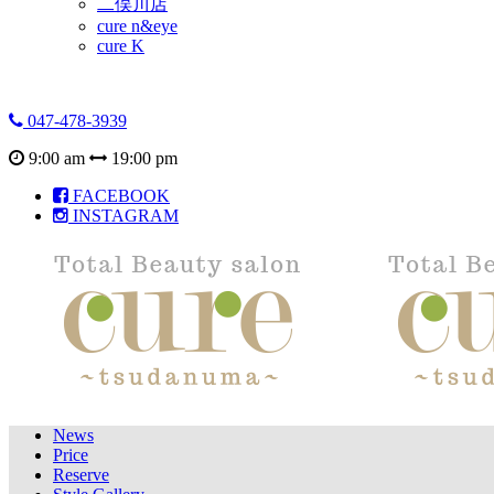
二俣川店
cure n&eye
cure K
047-478-3939
9:00 am
19:00 pm
FACEBOOK
INSTAGRAM
News
Price
Reserve