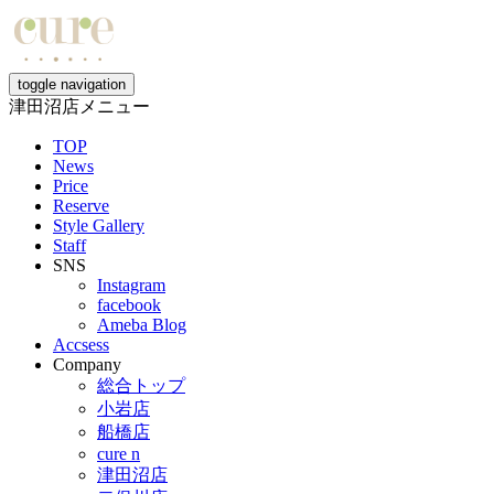
toggle navigation
津田沼店メニュー
TOP
News
Price
Reserve
Style Gallery
Staff
SNS
Instagram
facebook
Ameba Blog
Accsess
Company
総合トップ
小岩店
船橋店
cure n
津田沼店