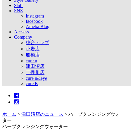
Style Gallery
Staff
SNS
Instagram
facebook
Ameba Blog
Accsess
Company
総合トップ
小岩店
船橋店
cure n
津田沼店
二俣川店
cure n&eye
cure K
ホーム
>
津田沼店のニュース
>
ハーブクレンジングウォー
ター
ハーブクレンジングウォーター