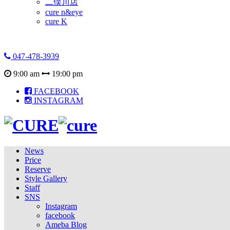
二俣川店
cure n&eye
cure K
047-478-3939
9:00 am
19:00 pm
FACEBOOK
INSTAGRAM
News
Price
Reserve
Style Gallery
Staff
SNS
Instagram
facebook
Ameba Blog