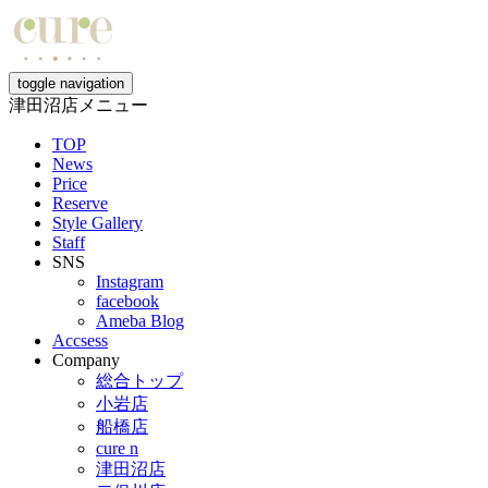
toggle navigation
津田沼店メニュー
TOP
News
Price
Reserve
Style Gallery
Staff
SNS
Instagram
facebook
Ameba Blog
Accsess
Company
総合トップ
小岩店
船橋店
cure n
津田沼店