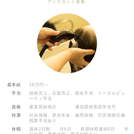
アシスタント募集
基本給
18万円～
手当
技術売上、店販売上、指名手当、トータルビュ
ーティ手当
資格
要美容師免許 通信課程美容学生可
待遇
社会保険、厚生年金、雇用保険、労災保険完備
残業手当あり
休暇
週休2日制 月6日 長期休暇連続6日 年