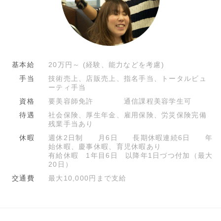
基本給
20万円～ (経験、能力などを考慮)
手当
技術売上、店販売上、指名手当、トータルビュ
ーティ手当
資格
要美容師免許 通信課程美容学生可
待遇
社会保険、厚生年金、雇用保険、労災保険完備
残業手当あり
休暇
週休2日制 月6日 長期休暇連続6日 年
始休暇、慶事休暇、育児休暇あり
有給休暇 1年目6日 以降年1日づつ付加（最大
20日）
交通費
最大10,000円まで支給