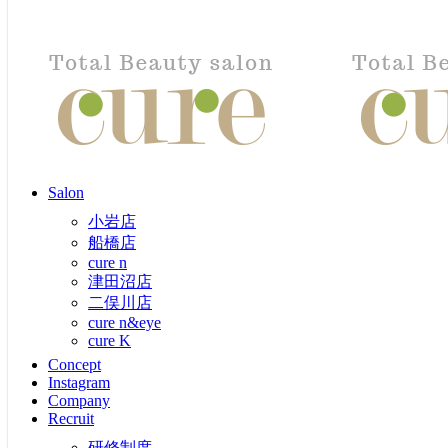
toggle navigation
ホーム
>
求人情報
Menu
- Recruit | 求人情報 -
TOP
トータルビューティーサロンだからできる育成カリキュラム
Salon
小岩店
船橋店
cure n
津田沼店
二俣川店
Salon
cure n&eye
Concept
小岩店
Instagram
船橋店
Company
cure n
Recruit
津田沼店
トップ
二俣川店
研修制度
cure n&eye
アシスタント
cure K
スタイリスト
Concept
ネイリスト
Instagram
アイリスト
Company
Recruit
研修制度